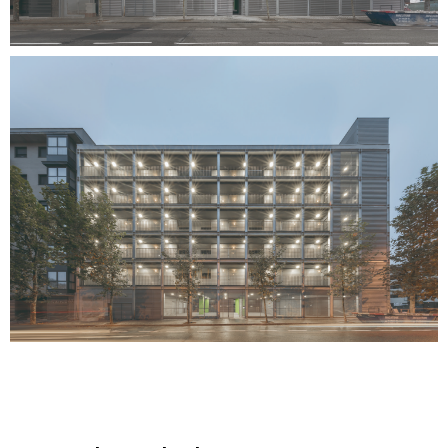
Inicio
Proyectos
Servicios
Clientes
Equipo
Actualidad
R_lab
Contacto
ES
CA
EN