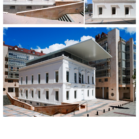
ES
CA
EN