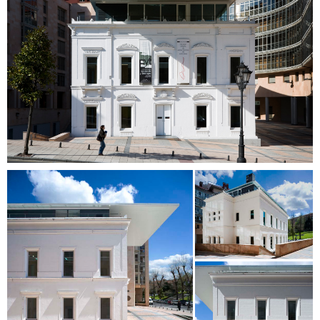
Inicio
Proyectos
Servicios
Clientes
Equipo
Actualidad
R_lab
Contacto