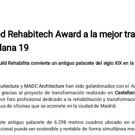
ed Rehabitech Award a la mejor t
llana 19
Home
ild Rehabilita convierte un antiguo palacete del siglo XIX en l
Projects
Services
uitectura
y
MADC Architecture
han sido galardonados con el
A
o gracias al proyecto de transformación realizado en
Castella
Customers
yor foro profesional dedicado a la rehabilitación y transformaci
Team
haus de oficinas que se acomete en la ciudad de Madrid.
Actuality
ste antiguo palacete de 6.298 metros cuadros ubicado en e
R_lab
icional puede ser sostenible y rentable de forma simultánea med