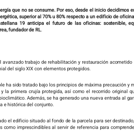
Contact
nergía que no se consume. Por eso, desde el inicio decidimos e
gética, superior al 70% u 80% respecto a un edificio de oficina
stellana 19 anticipa el futuro de las oficinas: sostenible, eq
ES
rea, fundador de RL
.
CA
EN
 avanzado trabajo de rehabilitación y restauración acometido 
ial del siglo XIX con elementos protegidos.
ble ha sido tratado bajo los principios de máxima precaución y 
y la primera crujía protegida, así como el recorrido original 
 bioclimático. Además, se ha generado una nueva entrada al gar
 e histórica del conjunto.
o el edificio situado al fondo de la parcela para ser destinad
 como imprescindibles al servir de referencia para comprender 