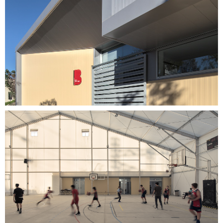
Inici
Projectes
Serveis
Clients
Equip
Actualitat
R_lab
Contacte
ES
CA
EN