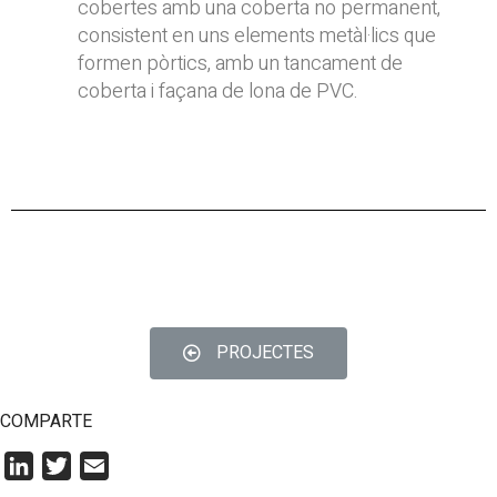
cobertes amb una coberta no permanent,
consistent en uns elements metàl·lics que
formen pòrtics, amb un tancament de
coberta i façana de lona de PVC.
PROJECTES
© Copyright 2022
COMPARTE
L
T
E
i
w
m